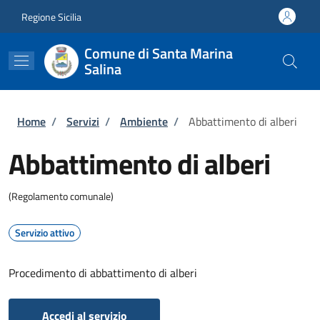
Salta al contenuto principale
Skip to footer content
Regione Sicilia
Comune di Santa Marina
Salina
Briciole di pane
Home
/
Servizi
/
Ambiente
/
Abbattimento di alberi
Abbattimento di alberi
(Regolamento comunale)
Servizio attivo
Procedimento di abbattimento di alberi
Accedi al servizio