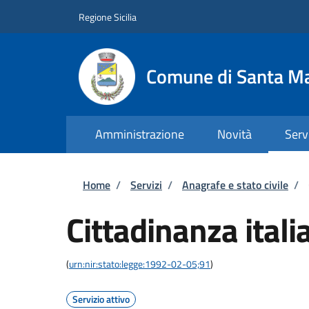
Salta al contenuto principale
Skip to footer content
Regione Sicilia
Comune di Santa Ma
Amministrazione
Novità
Serv
Briciole di pane
Home
/
Servizi
/
Anagrafe e stato civile
/
Cittadinanza itali
(
urn:nir:stato:legge:1992-02-05;91
)
Servizio attivo