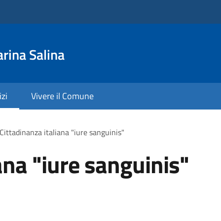
rina Salina
izi
Vivere il Comune
Cittadinanza italiana "iure sanguinis"
ana "iure sanguinis"