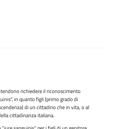
e intendono richiedere il riconoscimento
uinis", in quanto figli (primo grado di
endenza) di un cittadino che in vita, o al
lla cittadinanza italiana.
 "iure sanguinis" per i figli di un genitore