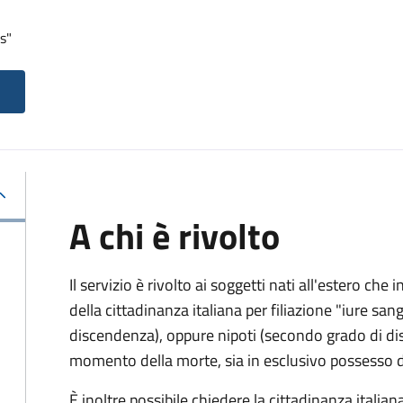
s"
A chi è rivolto
Il servizio è rivolto ai soggetti nati all'estero ch
della cittadinanza italiana per filiazione "iure sang
discendenza), oppure nipoti (secondo grado di disc
momento della morte, sia in esclusivo possesso de
È inoltre possibile chiedere la cittadinanza italiana