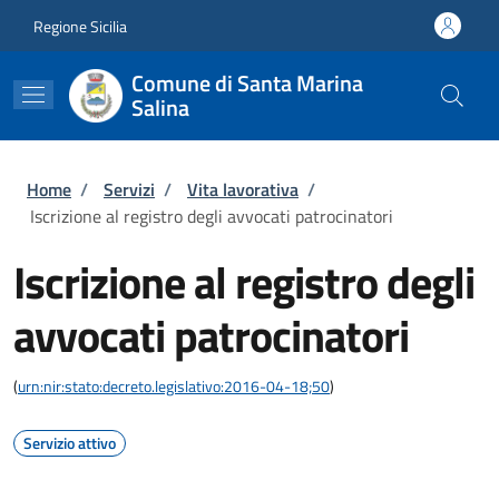
Salta al contenuto principale
Skip to footer content
Regione Sicilia
Comune di Santa Marina
Salina
Briciole di pane
Home
/
Servizi
/
Vita lavorativa
/
Iscrizione al registro degli avvocati patrocinatori
Iscrizione al registro degli
avvocati patrocinatori
(
urn:nir:stato:decreto.legislativo:2016-04-18;50
)
Servizio attivo