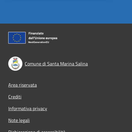
Comune di Santa Marina Salina
Footer menu
Area riservata
Crediti
Informativa privacy
Note legali
Dichiarazione di accessibilità