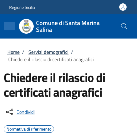
Salta al contenuto principale
Skip to footer content
Regione Sicilia
Comune di Santa Marina
Salina
Briciole di pane
Home
/
Servizi demografici
/
Chiedere il rilascio di certificati anagrafici
Chiedere il rilascio di
certificati anagrafici
Condividi
Normativa di riferimento