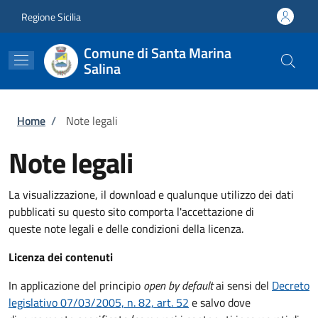
Salta al contenuto principale
Skip to footer content
Regione Sicilia
Comune di Santa Marina
Salina
Briciole di pane
Home
/
Note legali
Note legali
La visualizzazione, il download e qualunque utilizzo dei dati
pubblicati su questo sito comporta l'accettazione di
queste note legali e delle condizioni della licenza.
Licenza dei contenuti
In applicazione del principio
open by default
ai sensi del
Decreto
legislativo 07/03/2005, n. 82, art. 52
e salvo dove