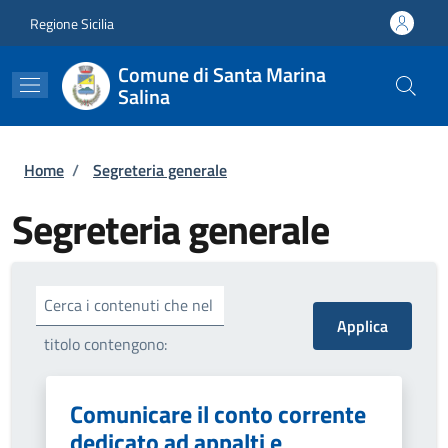
Salta al contenuto principale
Skip to footer content
Regione Sicilia
Comune di Santa Marina
Salina
Briciole di pane
Home
/
Segreteria generale
Segreteria generale
Cerca i contenuti che nel
titolo contengono:
Comunicare il conto corrente
dedicato ad appalti e