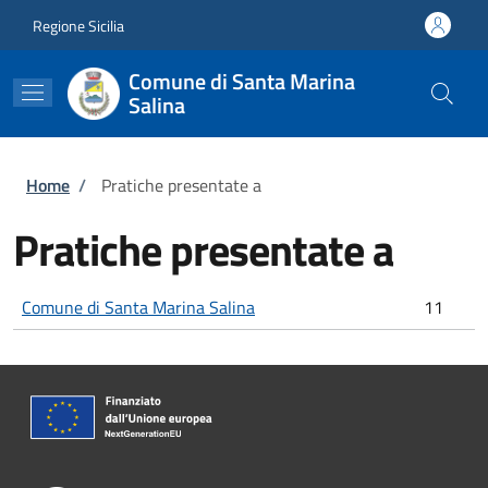
Salta al contenuto principale
Skip to footer content
Regione Sicilia
Comune di Santa Marina
Salina
Briciole di pane
Home
/
Pratiche presentate a
Pratiche presentate a
Comune di Santa Marina Salina
11