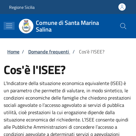
Salta al contenuto principale
Skip to footer content
Regione Sicilia
Comune di Santa Marina
Salina
Briciole di pane
Home
/
Domande frequenti
/
Cos'è l'ISEE?
Cos'è l'ISEE?
L'Indicatore della situazione economica equivalente (ISEE) è
un parametro che permette di valutare, in modo sintetico, le
condizioni economiche delle famiglie che chiedono prestazioni
sociali agevolate o l’accesso agevolato ai servizi di pubblica
utilità, cioè prestazioni la cui erogazione dipende dalla
situazione economica del richiedente. L’ISEE consente quindi
alle Pubbliche Amministrazioni di concedere l’accesso a
condizioni agevolate a determinati servizi o agevolazioni