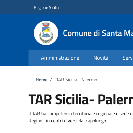
Salta al contenuto principale
Skip to footer content
Regione Sicilia
Comune di Santa Ma
Amministrazione
Novità
Serv
Briciole di pane
Home
/
TAR Sicilia- Palermo
TAR Sicilia- Pale
Il TAR ha competenza territoriale regionale e sede n
Regioni, in centri diversi dal capoluogo.