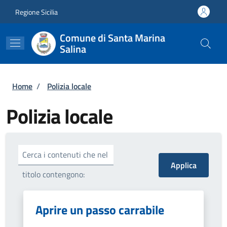
Salta al contenuto principale
Skip to footer content
Regione Sicilia
Comune di Santa Marina
Salina
Briciole di pane
Home
/
Polizia locale
Polizia locale
Cerca i contenuti che nel
titolo contengono:
Aprire un passo carrabile