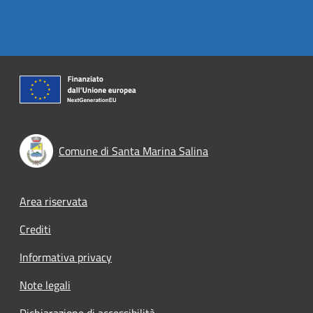
Comune di Santa Marina Salina
Footer menu
Area riservata
Crediti
Informativa privacy
Note legali
Dichiarazione di accessibilità