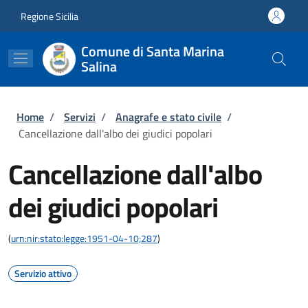
Salta al contenuto principale
Skip to footer content
Regione Sicilia
Comune di Santa Marina
Salina
Briciole di pane
Home
/
Servizi
/
Anagrafe e stato civile
/
Cancellazione dall'albo dei giudici popolari
Cancellazione dall'albo
dei giudici popolari
(
urn:nir:stato:legge:1951-04-10;287
)
Servizio attivo