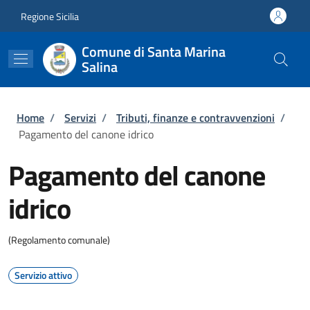
Salta al contenuto principale
Skip to footer content
Regione Sicilia
Comune di Santa Marina
Salina
Briciole di pane
Home
/
Servizi
/
Tributi, finanze e contravvenzioni
/
Pagamento del canone idrico
Pagamento del canone
idrico
(Regolamento comunale)
Servizio attivo