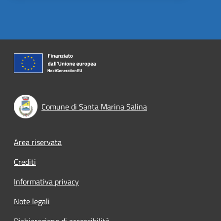
Comune di Santa Marina Salina
Footer menu
Area riservata
Crediti
Informativa privacy
Note legali
Dichiarazione di accessibilità