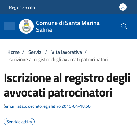
Salta al contenuto principale
Skip to footer content
Regione Sicilia
Comune di Santa Marina
Salina
Briciole di pane
Home
/
Servizi
/
Vita lavorativa
/
Iscrizione al registro degli avvocati patrocinatori
Iscrizione al registro degli
avvocati patrocinatori
(
urn:nir:stato:decreto.legislativo:2016-04-18;50
)
Servizio attivo