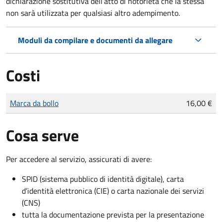
dichiarazione sostitutiva dell’atto di notorietà che la stessa
non sarà utilizzata per qualsiasi altro adempimento.
Moduli da compilare e documenti da allegare
Costi
Tipo di pagamento
Importo
Marca da bollo
16,00 €
Cosa serve
Per accedere al servizio, assicurati di avere:
SPID (sistema pubblico di identità digitale), carta
d’identità elettronica (CIE) o carta nazionale dei servizi
(CNS)
tutta la documentazione prevista per la presentazione