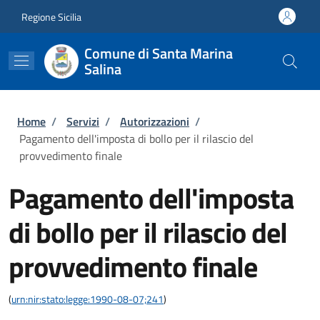
Salta al contenuto principale
Skip to footer content
Regione Sicilia
Comune di Santa Marina
Salina
Briciole di pane
Home
/
Servizi
/
Autorizzazioni
/
Pagamento dell'imposta di bollo per il rilascio del
provvedimento finale
Pagamento dell'imposta
di bollo per il rilascio del
provvedimento finale
(
urn:nir:stato:legge:1990-08-07;241
)