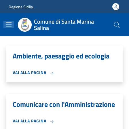
Salta al contenuto principale
Skip to footer content
Regione Sicilia
Comune di Santa Marina
Salina
Ambiente, paesaggio ed ecologia
VAI ALLA PAGINA
Comunicare con l'Amministrazione
VAI ALLA PAGINA