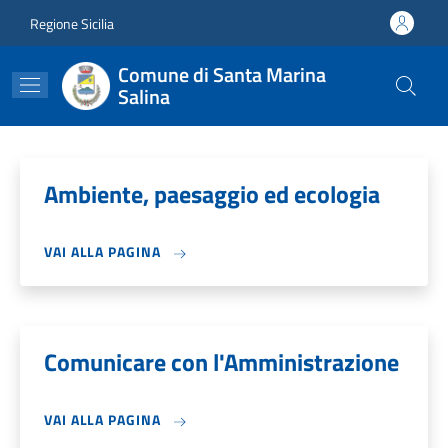
Salta al contenuto principale
Skip to footer content
Regione Sicilia
Comune di Santa Marina
Salina
Ambiente, paesaggio ed ecologia
VAI ALLA PAGINA
Comunicare con l'Amministrazione
VAI ALLA PAGINA